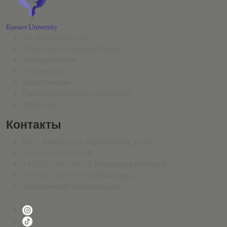
Об университете
Лицензия и аккредитация
Абитуриентам
Студентам
Выпускникам
Противодействие коррупции
Вакансии
Контакты
РК, г. Алматы, ул. Курмангазы, д.107
+7 (727) 350-78-88
+7 (727) 292-98-77 (приемная ректора)
+7 (701) 513 11 55 (WhatsApp)
vuzkunaeva@vuzkunaeva.kz