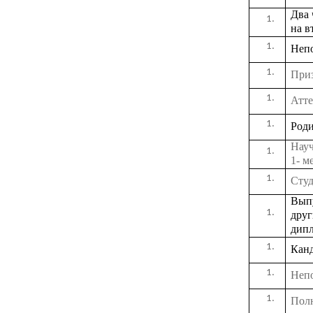
Два 
на в
Непо
Приз
Атте
Роди
Науч
1- м
C
ту
Выпу
друг
дип
Канд
Непо
Полн