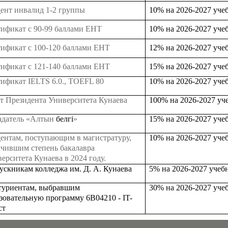
дент инвалид 1-2 группы
1
0%
на 2026-20
2
7 уче
ификат с 90-99 баллами ЕНТ
1
0%
на 2026-20
2
7 уче
ификат с 100-120 баллами ЕНТ
1
2%
на 2026-20
2
7 уче
ификат с 121-140 баллами ЕНТ
1
5%
на 2026-20
2
7 уче
ификат IELTS 6.0., TOEFL 80
1
0%
на 2026-20
2
7 уче
т Президента Университета Кунаева
10
0% на
2026-20
2
7 уч
адатель «Алтын
белгі
»
15% на
2026-20
2
7 уче
ентам, поступающим в магистратуру,
10% на
2026-20
2
7
уче
чившим степень бакалавра
ерситета Кунаева в 2024 году.
скникам колледжа им. Д. А. Кунаева
5% на
2026-20
2
7
учеб
туриентам, выбравшим
30% на
2026-20
2
7 уче
зовательную программу 6В04210 - IT-
ст