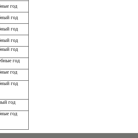
бные год
бный год
бный год
бный год
бный год
ебные год
бные год
бный год
ный год
бные год