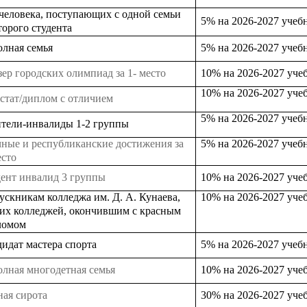
человека, поступающих с одной семьи
5
%
на 2026-20
2
7 учеб
торого студента
лная семья
5
% на
2026-20
2
7 учеб
ер городских олимпиад за 1- место
1
0%
на 2026-20
2
7 уче
1
0%
на 2026-20
2
7 уче
стат/диплом с отличием
5
%
на 2026-20
2
7 учеб
тели-инвалиды 1-2 группы
ные и республиканские достижения за
5
%
на 2026-20
2
7 учеб
есто
дент инвалид 3 группы
1
0%
на 2026-20
2
7 уче
скникам колледжа им. Д. А. Кунаева,
1
0%
на 2026-20
2
7 уче
их колледжей, окончившим с красным
ломом
идат мастера спорта
5
% на
2026-20
2
7 учеб
лная многодетная семья
10% на
2026-20
2
7 уче
ая сирота
30
%
на 2026-20
2
7 уче