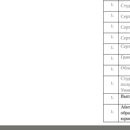
C
ту
Серт
Серт
Серт
Серт
Гран
Обл
Студ
полу
Унив
Выпу
Аби
обра
юри