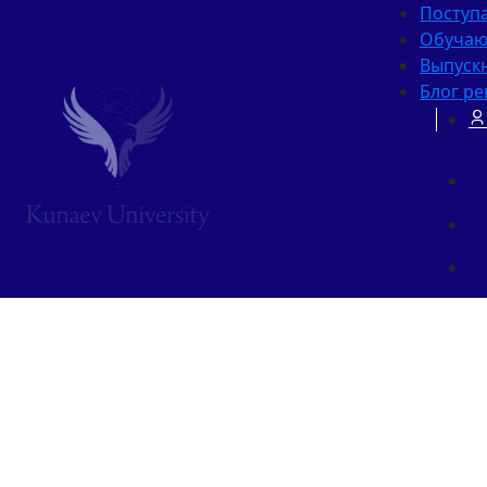
Посту
Обуча
Выпуск
Блог ре