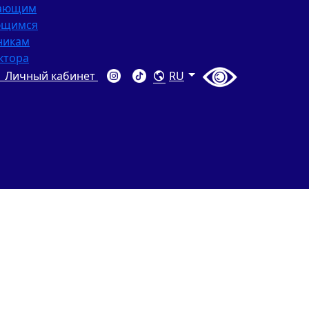
пающим
ющимся
никам
ктора
Личный кабинет
RU