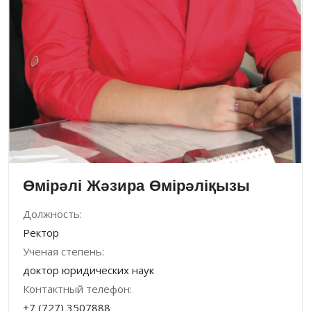
Өмірəлі Жəзира Өмірəліқызы
Должность:
Ректор
Ученая степень:
доктор юридических наук
Контактный телефон:
+7 (727) 3507888