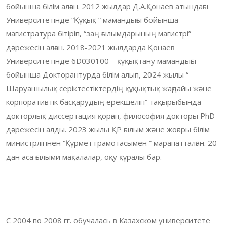
бойынша білім алған. 2012 жылдар Д.А.Қонаев атындағы
Университетінде “Құқық ” мамандығы бойынша
магистратура бітіріп, “заң ғылымдарының магистрі”
дәрежесін алған. 2018-2021 жылдарда Қонаев
Университетінде 6D030100 – құқықтану мамандығы
бойынша Докторантурда білім алып, 2024 жылы “
Шаруашылық серіктестіктердің құқықтық жағдайы және
корпоративтік басқарудың ерекшелігі” тақырыбында
докторлық диссертация қорғап, философия докторы PhD
дәрежесін алды. 2023 жылы ҚР ғылым және жоғары білім
министрлігінен “Құрмет грамотасымен ” марапатталған. 20-
дан аса ғылыми мақалалар, оқу құралы бар.
С 2004 по 2008 гг. обучалась в Казахском университете