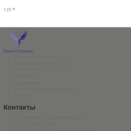
1
2
3
Об университете
Лицензия и аккредитация
Абитуриентам
Студентам
Выпускникам
Противодействие коррупции
Вакансии
Контакты
РК, г. Алматы, ул. Курмангазы, д.107
+7 (727) 350-78-88
+7 (727) 292-98-77 (приемная ректора)