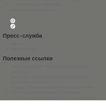
+7 (701) 513 11 55 (WhatsApp)
vuzkunaeva@vuzkunaeva.kz
Пресс-служба
Новости
Мероприятия
Полезные ссылки
Официальный сайт Президента Республики
Казахстан
Министерство науки и высшего образования
Республики Казахстан
Государственные органы Республики Казахстан
100 новых учебников на казахском языке
Повышение финансовой грамотности населения