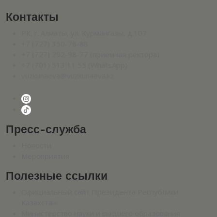
Контакты
РК, г. Алматы, ул. Курмангазы, д.107
+7 (727) 350-78-88
+7 (727) 292-98-77 (приемная ректора)
+7 (701) 513 11 55 (WhatsApp)
vuzkunaeva@vuzkunaeva.kz
Пресс-служба
Новости
Мероприятия
Полезные ссылки
Официальный сайт Президента Республики
Казахстан
Министерство науки и высшего образования