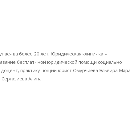
нае- ва более 20 лет. Юридическая клини- ка –
азание бесплат- ной юридической помощи социально
., доцент, практику- ющий юрист Омурчиева Эльвира Мара-
а Сергазиева Алина.