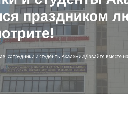
мся праздником л
отрите!
в, сотрудники и студенты Академии!Давайте вместе н