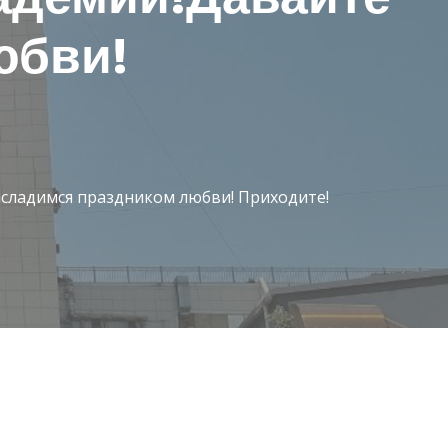
юбви!
асладимся праздником любви! Приходите!