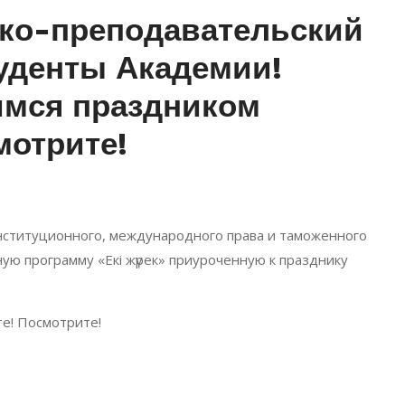
ко-преподавательский
туденты Академии!
имся праздником
мотрите!
Конституционного, международного права и таможенного
ую программу «Екі жүрек» приуроченную к празднику
е! Посмотрите!