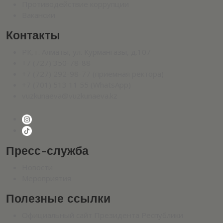
Противодействие коррупции
Вакансии
Контакты
РК, г. Алматы, ул. Курмангазы, д.107
+7 (727) 350-78-88
+7 (727) 292-98-77 (приемная ректора)
+7 (701) 513 11 55 (WhatsApp)
vuzkunaeva@vuzkunaeva.kz
Пресс-служба
Новости
Мероприятия
Полезные ссылки
Официальный сайт Президента Республики