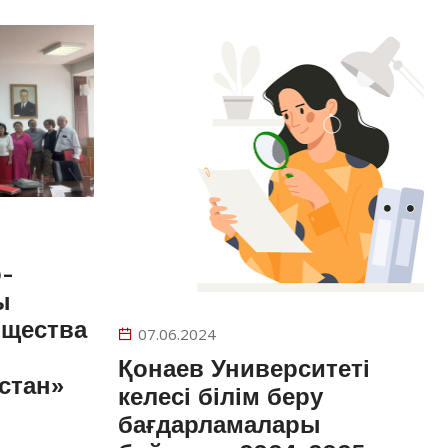
-
ы
бщества
07.06.2024
Қонаев Университеті
стан»
келесі білім беру
бағдарламалары