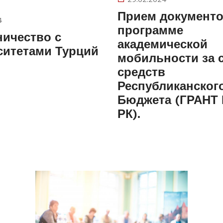
Прием документо
4
программе
ничество с
академической
ситетами Турций
мобильности за 
средств
Республиканског
Бюджета (ГРАНТ
РК).