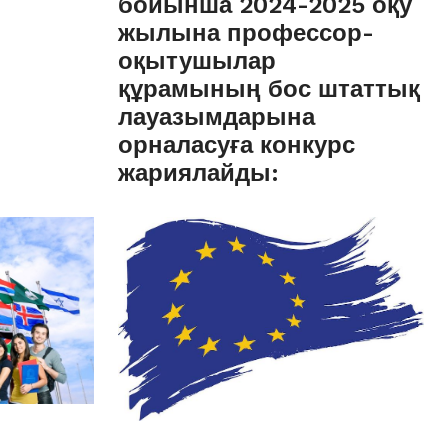
бойынша 2024-2025 оқу
жылына профессор-
оқытушылар
құрамының бос штаттық
лауазымдарына
орналасуға конкурс
жариялайды: