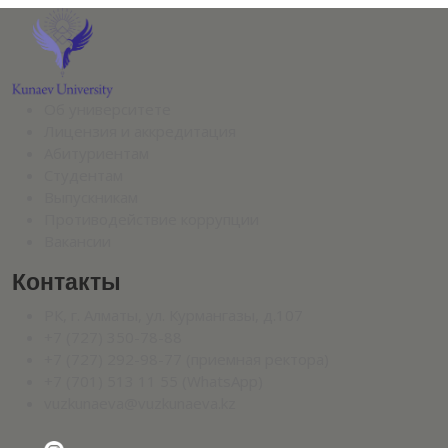
Об университете
Лицензия и аккредитация
Абитуриентам
Студентам
Выпускникам
Противодействие коррупции
Вакансии
Контакты
РК, г. Алматы, ул. Курмангазы, д.107
+7 (727) 350-78-88
+7 (727) 292-98-77 (приемная ректора)
+7 (701) 513 11 55 (WhatsApp)
vuzkunaeva@vuzkunaeva.kz