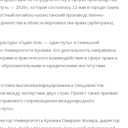
уть — 2026», которая состоялась 22 мая в городе Сиань
естный китайско-казахстанский производственно-
ничества в области верховенства права (арбитража),
ультуры «Один пояс — один путь» и Сианьской
е Университета Кунаева. Его деятельность направлена
грамм и практического взаимодействия в сфере права и
ду образовательными и юридическими институтами
готовки высококвалифицированных специалистов,
ом между экспертами двух стран. Проект также призван
 и правового сопровождения международного
 путь».
ректор Университета Кунаева Омирали Жазира, директор