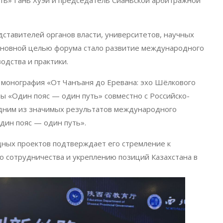
ть» Гань Хуэй и председатель Сианьской арбитражной
тавителей органов власти, университетов, научных
Основной целью форума стало развитие международного
одства и практики.
 монография «От Чанъаня до Еревана: эхо Шёлкового
ы «Один пояс — один путь» совместно с Российско-
одним из значимых результатов международного
дин пояс — один путь».
дных проектов подтверждает его стремление к
о сотрудничества и укреплению позиций Казахстана в