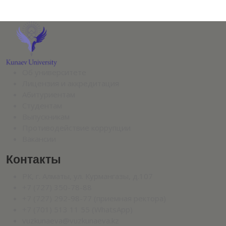
Об университете
Лицензия и аккредитация
Абитуриентам
Студентам
Выпускникам
Противодействие коррупции
Вакансии
Контакты
РК, г. Алматы, ул. Курмангазы, д.107
+7 (727) 350-78-88
+7 (727) 292-98-77 (приемная ректора)
+7 (701) 513 11 55 (WhatsApp)
vuzkunaeva@vuzkunaeva.kz