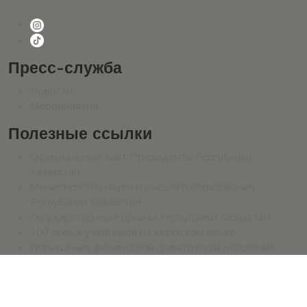
Пресс-служба
Новости
Мероприятия
Полезные ссылки
Официальный сайт Президента Республики
Казахстан
Министерство науки и высшего образования
Республики Казахстан
Государственные органы Республики Казахстан
100 новых учебников на казахском языке
Повышение финансовой грамотности населения
2026 УНИВЕРСИТЕТ КУНАЕВА.
Политика
конфиденциальности