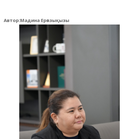
Автор:Мадина Ерғазықызы