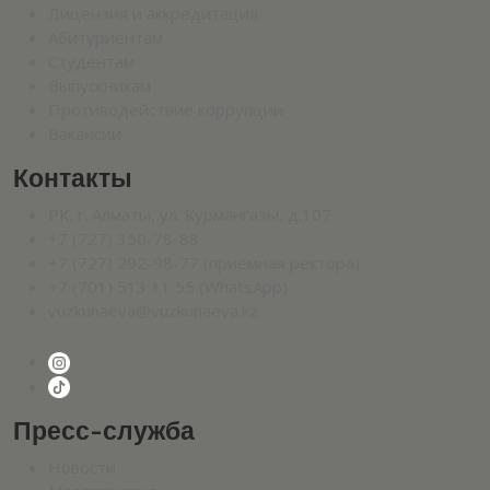
Лицензия и аккредитация
Абитуриентам
Студентам
Выпускникам
Противодействие коррупции
Вакансии
Контакты
РК, г. Алматы, ул. Курмангазы, д.107
+7 (727) 350-78-88
+7 (727) 292-98-77 (приемная ректора)
+7 (701) 513 11 55 (WhatsApp)
vuzkunaeva@vuzkunaeva.kz
Пресс-служба
Новости