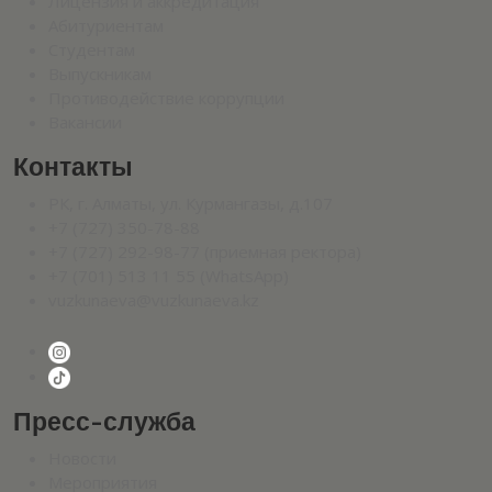
Лицензия и аккредитация
Абитуриентам
Студентам
Выпускникам
Противодействие коррупции
Вакансии
Контакты
РК, г. Алматы, ул. Курмангазы, д.107
+7 (727) 350-78-88
+7 (727) 292-98-77 (приемная ректора)
+7 (701) 513 11 55 (WhatsApp)
vuzkunaeva@vuzkunaeva.kz
Пресс-служба
Новости
Мероприятия